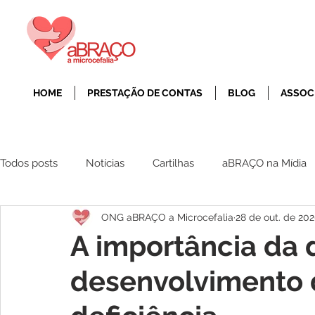
HOME
PRESTAÇÃO DE CONTAS
BLOG
ASSOC
Todos posts
Notícias
Cartilhas
aBRAÇO na Mídia
ONG aBRAÇO a Microcefalia
28 de out. de 20
A importância da 
desenvolvimento 