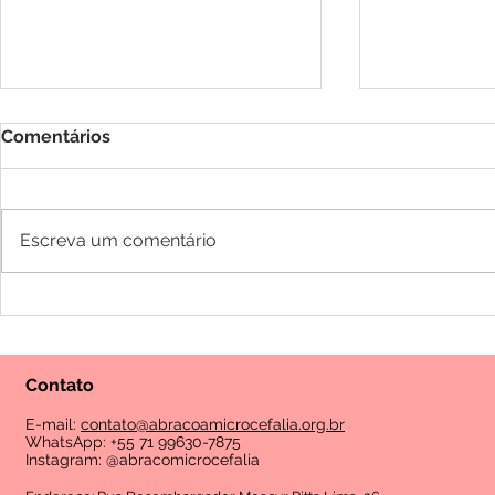
Comentários
Escreva um comentário
PRESTAÇÃO DE CONTAS
Progama Fa
FEVEREIRO 2026
Advocacia 
Temporada 
Contato
E-mail:
contato@abracoamicrocefalia.org.br
WhatsApp: +55 71 99630-7875
Instagram: @abracomicrocefalia