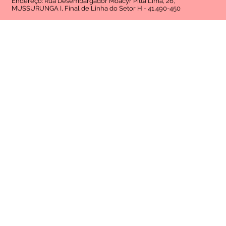
Endereço: Rua Desembargador Moacyr Pitta Lima, 26,
MUSSURUNGA I, Final de Linha do Setor H - 41.490-450