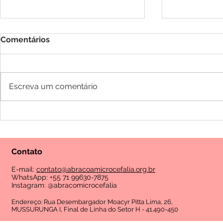
Comentários
Escreva um comentário
A presidente da Abraço a
aBRAÇO a M
Microcefalia, Raniele
reúne famíl
Nascimento deu entrevista
encontro c
para o programa de TV
Saúde
Contato
“Band Mulher”.
E-mail:
contato@abracoamicrocefalia.org.br
WhatsApp: +55 71 99630-7875
Instagram: @abracomicrocefalia
Endereço: Rua Desembargador Moacyr Pitta Lima, 26,
MUSSURUNGA I, Final de Linha do Setor H - 41.490-450