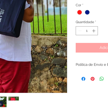
Cor
*
Quantidade
*
Adic
Política de Envio e
Região de Entrega
Enviamos para todo o
Confirmação de Co
As compras feitas c
autorizadas em até 
boletos têm aprovaç