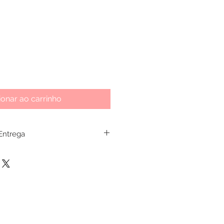
ionar ao carrinho
 Entrega
 Brasil.
mpra
om cartões de crédito são
24 horas e as realizadas com
ão concretizada em até 72 horas.